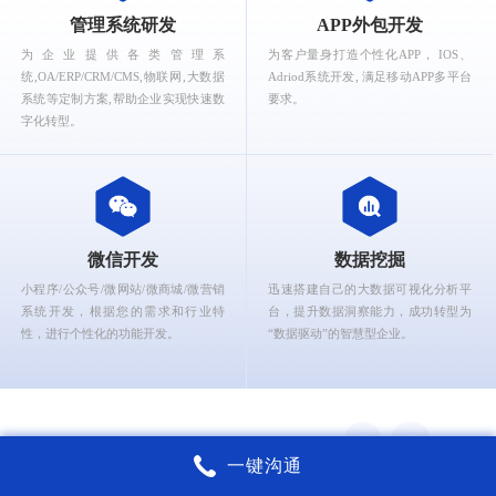
What can Ruizhi Kaigao provide for you?
管理系统研发
APP外包开发
为企业提供各类管理系
为客户量身打造个性化APP， IOS、
统,OA/ERP/CRM/CMS,物联网,大数据
Adriod系统开发, 满足移动APP多平台
系统等定制方案,帮助企业实现快速数
要求。
字化转型。
微信开发
数据挖掘
小程序/公众号/微网站/微商城/微营销
迅速搭建自己的大数据可视化分析平
系统开发，根据您的需求和行业特
台，提升数据洞察能力，成功转型为
性，进行个性化的功能开发。
“数据驱动”的智慧型企业。
一键沟通
上海锐智开高软件核心能力