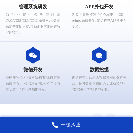
What can Ruizhi Kaigao provide for you?
管理系统研发
APP外包开发
为企业提供各类管理系
为客户量身打造个性化APP， IOS、
统,OA/ERP/CRM/CMS,物联网,大数据
Adriod系统开发, 满足移动APP多平台
系统等定制方案,帮助企业实现快速数
要求。
字化转型。
微信开发
数据挖掘
小程序/公众号/微网站/微商城/微营销
迅速搭建自己的大数据可视化分析平
系统开发，根据您的需求和行业特
台，提升数据洞察能力，成功转型为
性，进行个性化的功能开发。
“数据驱动”的智慧型企业。
一键沟通
上海锐智开高软件核心能力