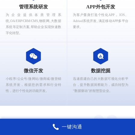
What can Ruizhi Kaigao provide for you?
管理系统研发
APP外包开发
为企业提供各类管理系
为客户量身打造个性化APP， IOS、
统,OA/ERP/CRM/CMS,物联网,大数据
Adriod系统开发, 满足移动APP多平台
系统等定制方案,帮助企业实现快速数
要求。
字化转型。
微信开发
数据挖掘
小程序/公众号/微网站/微商城/微营销
迅速搭建自己的大数据可视化分析平
系统开发，根据您的需求和行业特
台，提升数据洞察能力，成功转型为
性，进行个性化的功能开发。
“数据驱动”的智慧型企业。
一键沟通
上海锐智开高软件核心能力