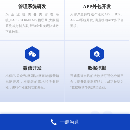
What can Ruizhi Kaigao provide for you?
管理系统研发
APP外包开发
为企业提供各类管理系
为客户量身打造个性化APP， IOS、
统,OA/ERP/CRM/CMS,物联网,大数据
Adriod系统开发, 满足移动APP多平台
系统等定制方案,帮助企业实现快速数
要求。
字化转型。
微信开发
数据挖掘
小程序/公众号/微网站/微商城/微营销
迅速搭建自己的大数据可视化分析平
系统开发，根据您的需求和行业特
台，提升数据洞察能力，成功转型为
性，进行个性化的功能开发。
“数据驱动”的智慧型企业。
一键沟通
上海锐智开高软件核心能力