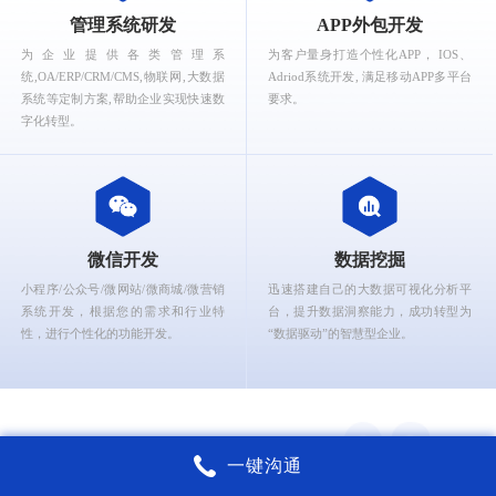
What can Ruizhi Kaigao provide for you?
管理系统研发
APP外包开发
为企业提供各类管理系
为客户量身打造个性化APP， IOS、
统,OA/ERP/CRM/CMS,物联网,大数据
Adriod系统开发, 满足移动APP多平台
系统等定制方案,帮助企业实现快速数
要求。
字化转型。
微信开发
数据挖掘
小程序/公众号/微网站/微商城/微营销
迅速搭建自己的大数据可视化分析平
系统开发，根据您的需求和行业特
台，提升数据洞察能力，成功转型为
性，进行个性化的功能开发。
“数据驱动”的智慧型企业。
一键沟通
上海锐智开高软件核心能力